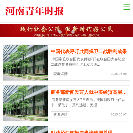
网站导航
网站首页
国际资讯
国内新闻
中国代表呼吁共同捍卫二战胜利成果
乡村振兴
中国常驻联合国代表傅聪7日在联合国大会纪念
中原经济
二战遇难者特别会议上发言说...
金融观察
查看详情
2025-05-08
关于我们
商务部新闻发言人就中美经贸高层会谈答记者问
联系我们
商务部新闻发言人7日表示，美国新政府上任以
来，采取了一系列违规、无理...
健康教育
查看详情
2025-05-07
自然生态
社会法制
默茨经两轮投票当选德国总理