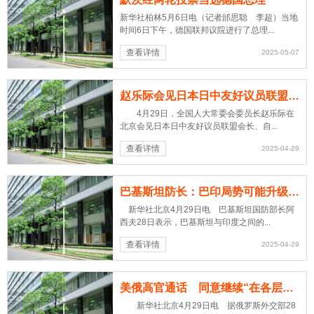
广告服务
新华社柏林5月6日电（记者邰思聪 李超）当地
时间6日下午，德国联邦议院进行了总理...
返回首页
查看详情
2025-05-07
赵乐际会见日本日中友好议员联盟会长、自民党干事长森山裕
4月29日，全国人大常委会委员长赵乐际在
北京会见日本日中友好议员联盟会长、自...
查看详情
2025-04-29
巴基斯坦防长：巴印局势可能升级但不会爆发核战
新华社北京4月29日电 巴基斯坦国防部长阿
西夫28日表示，巴基斯坦与印度之间的...
查看详情
2025-04-29
美俄高官通话 同意继续“在各层面接触”
新华社北京4月29日电 据俄罗斯外交部28