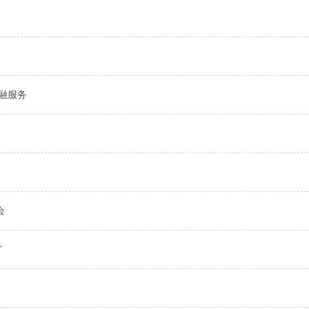
融服务
会
”