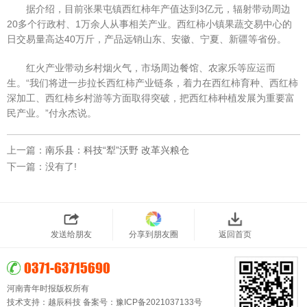
据介绍，目前张果屯镇西红柿年产值达到3亿元，辐射带动周边
20多个行政村、1万余人从事相关产业。西红柿小镇果蔬交易中心的
日交易量高达40万斤，产品远销山东、安徽、宁夏、新疆等省份。
红火产业带动乡村烟火气，市场周边餐馆、农家乐等应运而
生。“我们将进一步拉长西红柿产业链条，着力在西红柿育种、西红柿
深加工、西红柿乡村游等方面取得突破，把西红柿种植发展为重要富
民产业。”付永杰说。
上一篇：
南乐县：科技“犁”沃野 改革兴粮仓
下一篇：没有了!
发送给朋友
分享到朋友圈
返回首页
0371-63715690
河南青年时报版权所有
技术支持：
越辰科技
备案号：
豫ICP备2021037133号