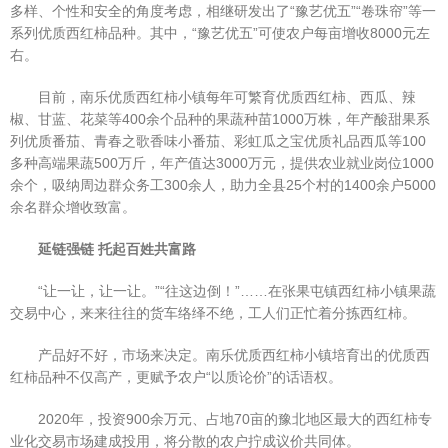
多样、个性和安全的角度考虑，相继研发出了“豫艺优五”“卷珠帘”等一
系列优质西红柿品种。其中，“豫艺优五”可使农户每亩增收8000元左
右。
目前，南乐优质西红柿小镇每年可繁育优质西红柿、西瓜、辣
椒、甘蓝、花菜等400余个品种的果蔬种苗1000万株，年产酸甜果系
列优质番茄、青春之歌香味小番茄、彩虹瓜之宝优质礼品西瓜等100
多种高端果蔬500万斤，年产值达3000万元，提供农业就业岗位1000
余个，吸纳周边群众务工300余人，助力全县25个村的1400余户5000
余名群众增收致富。
延链强链 托起百姓共富路
“让一让，让一让。”“往这边倒！”……在张果屯镇西红柿小镇果蔬
交易中心，来来往往的货车络绎不绝，工人们正忙着分拣西红柿。
产品好不好，市场来决定。南乐优质西红柿小镇培育出的优质西
红柿品种不仅高产，更赋予农户“以质论价”的话语权。
2020年，投资900余万元、占地70亩的豫北地区最大的西红柿专
业化交易市场建成投用，将分散的农户拧成议价共同体。