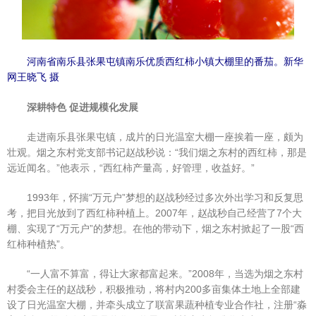
广告服务
返回首页
河南省南乐县张果屯镇南乐优质西红柿小镇大棚里的番茄。新华
网王晓飞 摄
深耕特色 促进规模化发展
走进南乐县张果屯镇，成片的日光温室大棚一座挨着一座，颇为
壮观。烟之东村党支部书记赵战秒说：“我们烟之东村的西红柿，那是
远近闻名。”他表示，“西红柿产量高，好管理，收益好。”
1993年，怀揣“万元户”梦想的赵战秒经过多次外出学习和反复思
考，把目光放到了西红柿种植上。2007年，赵战秒自己经营了7个大
棚、实现了“万元户”的梦想。在他的带动下，烟之东村掀起了一股“西
红柿种植热”。
“一人富不算富，得让大家都富起来。”2008年，当选为烟之东村
村委会主任的赵战秒，积极推动，将村内200多亩集体土地上全部建
设了日光温室大棚，并牵头成立了联富果蔬种植专业合作社，注册“淼