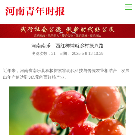
网站导航
网站首页
国际资讯
国内新闻
河南南乐：西红柿铺就乡村振兴路
乡村振兴
浏览次数：
31 日期： 2025-5-8 13:10:39
中原经济
近年来，河南省南乐县积极探索将现代科技与传统农业相结合，发展
金融观察
出年产值达到3亿元的西红柿产业。
关于我们
联系我们
健康教育
自然生态
社会法制