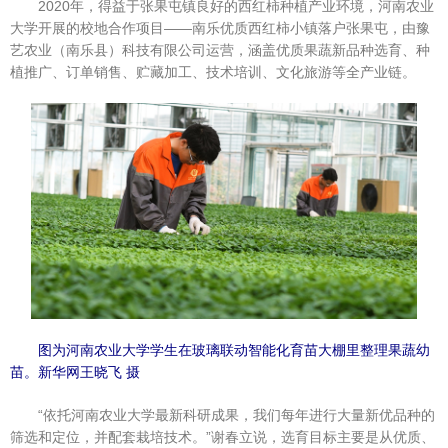
2020年，得益于张果屯镇良好的西红柿种植产业环境，河南农业
大学开展的校地合作项目——南乐优质西红柿小镇落户张果屯，由豫
艺农业（南乐县）科技有限公司运营，涵盖优质果蔬新品种选育、种
植推广、订单销售、贮藏加工、技术培训、文化旅游等全产业链。
图为河南农业大学学生在玻璃联动智能化育苗大棚里整理果蔬幼
苗。新华网王晓飞 摄
“依托河南农业大学最新科研成果，我们每年进行大量新优品种的
筛选和定位，并配套栽培技术。”谢春立说，选育目标主要是从优质、