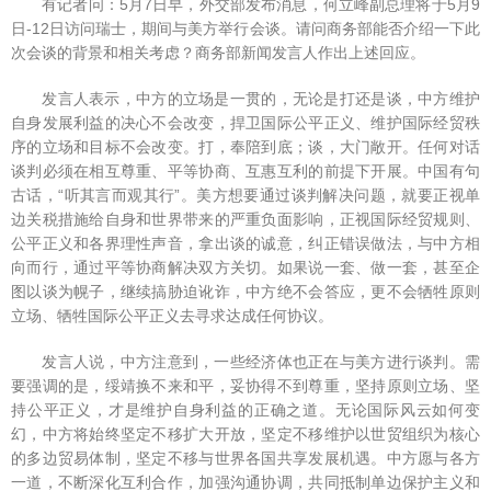
有记者问：5月7日早，外交部发布消息，何立峰副总理将于5月9
广告服务
日-12日访问瑞士，期间与美方举行会谈。请问商务部能否介绍一下此
次会谈的背景和相关考虑？商务部新闻发言人作出上述回应。
返回首页
发言人表示，中方的立场是一贯的，无论是打还是谈，中方维护
自身发展利益的决心不会改变，捍卫国际公平正义、维护国际经贸秩
序的立场和目标不会改变。打，奉陪到底；谈，大门敞开。任何对话
谈判必须在相互尊重、平等协商、互惠互利的前提下开展。中国有句
古话，“听其言而观其行”。美方想要通过谈判解决问题，就要正视单
边关税措施给自身和世界带来的严重负面影响，正视国际经贸规则、
公平正义和各界理性声音，拿出谈的诚意，纠正错误做法，与中方相
向而行，通过平等协商解决双方关切。如果说一套、做一套，甚至企
图以谈为幌子，继续搞胁迫讹诈，中方绝不会答应，更不会牺牲原则
立场、牺牲国际公平正义去寻求达成任何协议。
发言人说，中方注意到，一些经济体也正在与美方进行谈判。需
要强调的是，绥靖换不来和平，妥协得不到尊重，坚持原则立场、坚
持公平正义，才是维护自身利益的正确之道。无论国际风云如何变
幻，中方将始终坚定不移扩大开放，坚定不移维护以世贸组织为核心
的多边贸易体制，坚定不移与世界各国共享发展机遇。中方愿与各方
一道，不断深化互利合作，加强沟通协调，共同抵制单边保护主义和