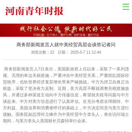
网站导航
网站首页
国际资讯
国内新闻
商务部新闻发言人就中美经贸高层会谈答记者问
乡村振兴
浏览次数：
22 日期： 2025-5-7 11:12:44
中原经济
商务部新闻发言人7日表示，美国新政府上任以来，采取了一系列违
金融观察
规、无理的单边关税措施，严重冲击中美经贸关系，严重扰乱国际经
贸秩序，也给世界经济复苏增长带来严峻挑战。中方为捍卫自身正当
关于我们
权益，采取了坚决有力反制。近期，美方高层不断就调整关税措施放
联系我们
风，并通过多种渠道主动向中方传递信息，希望就关税等问题与中方
谈起来。中方对美方信息进行了认真评估。在充分考虑全球期待、中
健康教育
方利益、美国业界和消费者呼吁的基础上，中方决定同意与美方进行
接触。国务院副总理何立峰作为中美经贸中方牵头人，将在访问瑞士
自然生态
期间，与美方牵头人美国财长贝森特举行会谈。
社会法制