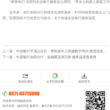
“谢谢你们!没想到农业银行服务这么周到。”李女士的家人握着工作
广告服务
近年来，农行洛阳分行持续优化便民服务，针对特殊群体推出上门
返回首页
措，彰显国有大行的责任与担当，全力传递农业银行服务温度。
上一篇：
中信银行平顶山分行：帮助老年人跨越数字鸿沟 推进适老金融服务
下一篇：
中原银行洛阳分行：金融暖流润万家 服务温度显真情
发送给朋友
分享到朋友圈
返回首页
0371-63715690
河南青年时报版权所有
技术支持：
越辰科技
备案号：
豫ICP备2021037133号