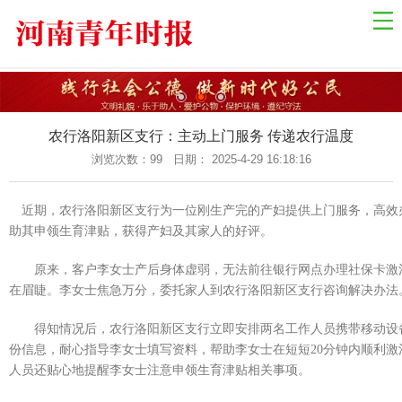
网站导航
网站首页
国际资讯
国内新闻
农行洛阳新区支行：主动上门服务 传递农行温度
乡村振兴
浏览次数：
99 日期： 2025-4-29 16:18:16
中原经济
近期，农行洛阳新区支行为一位刚生产完的产妇提供上门服务，高效
金融观察
助其申领生育津贴，获得产妇及其家人的好评。
关于我们
原来，客户李女士产后身体虚弱，无法前往银行网点办理社保卡激
联系我们
在眉睫。李女士焦急万分，委托家人到农行洛阳新区支行咨询解决办法
健康教育
得知情况后，农行洛阳新区支行立即安排两名工作人员携带移动设
份信息，耐心指导李女士填写资料，帮助李女士在短短20分钟内顺利激
自然生态
人员还贴心地提醒李女士注意申领生育津贴相关事项。
社会法制