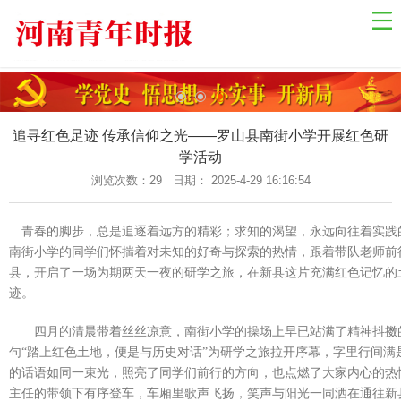
网站导航
网站首页
国际资讯
国内新闻
追寻红色足迹 传承信仰之光——罗山县南街小学开展红色研
学活动
乡村振兴
浏览次数：
29 日期： 2025-4-29 16:16:54
中原经济
金融观察
青春的脚步，总是追逐着远方的精彩；求知的渴望，永远向往着实践的
南街小学的同学们怀揣着对未知的好奇与探索的热情，跟着带队老师前
关于我们
县，开启了一场为期两天一夜的研学之旅，在新县这片充满红色记忆的
联系我们
迹。
健康教育
四月的清晨带着丝丝凉意，南街小学的操场上早已站满了精神抖擞
自然生态
句“踏上红色土地，便是与历史对话”为研学之旅拉开序幕，字里行间满
的话语如同一束光，照亮了同学们前行的方向，也点燃了大家内心的热
社会法制
主任的带领下有序登车，车厢里歌声飞扬，笑声与阳光一同洒在通往新