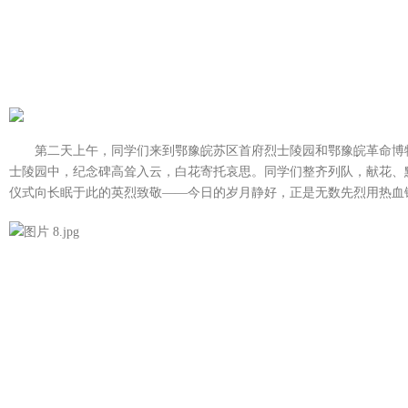
第二天上午，同学们来到鄂豫皖苏区首府烈士陵园和鄂豫皖革命博
士陵园中，纪念碑高耸入云，白花寄托哀思。同学们整齐列队，献花、
仪式向长眠于此的英烈致敬——今日的岁月静好，正是无数先烈用热血