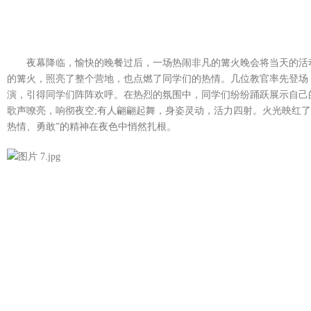
夜幕降临，愉快的晚餐过后，一场热闹非凡的篝火晚会将当天的活
的篝火，照亮了整个营地，也点燃了同学们的热情。几位教官率先登场
演，引得同学们阵阵欢呼。在热烈的氛围中，同学们纷纷踊跃展示自己
歌声嘹亮，响彻夜空;有人翩翩起舞，身姿灵动，活力四射。火光映红了
热情、勇敢”的精神在夜色中悄然扎根。