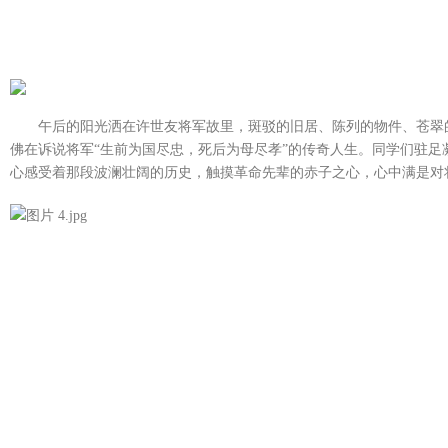
午后的阳光洒在许世友将军故里，斑驳的旧居、陈列的物件、苍翠
佛在诉说将军“生前为国尽忠，死后为母尽孝”的传奇人生。同学们驻足
心感受着那段波澜壮阔的历史，触摸革命先辈的赤子之心，心中满是对