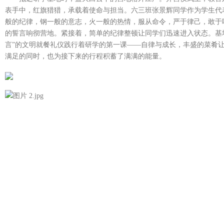
表手中，红旗猎猎，承载着使命与担当。六三班张景辉同学作为学生代
般的纪律，钢一般的意志，火一般的热情，服从命令，严于律己，敢于吃
的誓言响彻营地。紧接着，简单的纪律整顿让同学们迅速进入状态。基
言”的文明就餐礼仪践行着研学的第一课——自律与成长，丰盛的菜肴
满足的同时，也为接下来的行程积蓄了满满的能量。