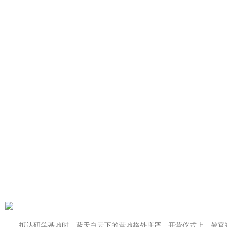
抵达研学基地时，蓝天白云下的营地格外庄严。开营仪式上，教官