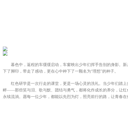
暮色中，返程的车缓缓启动，车窗映出少年们挥手告别的身影。新
下了脚印，带走了感动，更在心中种下了一颗名为“理想”的种子。
红色研学是一次行走的课堂，更是一场心灵的洗礼。当少年们踏上
畔——那些笑与泪、歌与默、团结与勇气，都将化作成长的养分，让红
永续流淌。愿每一位少年，都能以先烈为灯，照亮前行的路，让青春在