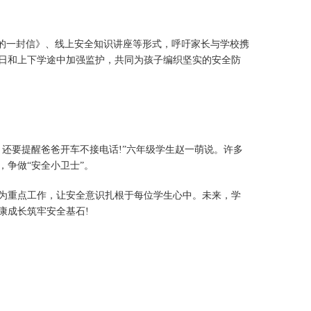
的一封信》、线上安全知识讲座等形式，呼吁家长与学校携
日和上下学途中加强监护，共同为孩子编织坚实的安全防
要提醒爸爸开车不接电话!”六年级学生赵一萌说。许多
，争做“安全小卫士”。
重点工作，让安全意识扎根于每位学生心中。未来，学
康成长筑牢安全基石!