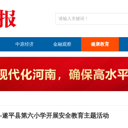
中原经济
金融观察
健康教育
1
2
3
—遂平县第六小学开展安全教育主题活动