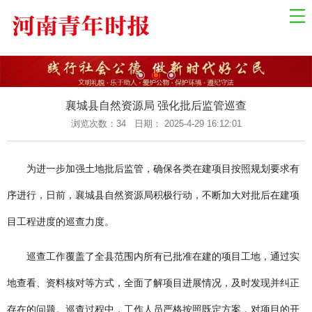
网站导航
网站首页
国际资讯
国内新闻
襄城县自然资源局 强化批后监管巡查
乡村振兴
浏览次数：
34 日期： 2025-4-29 16:12:01
中原经济
为进一步加强土地批后监管，确保各类在建项目按照规划要求有
金融观察
序进行，日前，襄城县自然资源局积极行动，不断加大对批后在建项
关于我们
目工程进度的巡查力度。
联系我们
健康教育
巡查工作覆盖了全县范围内所有已批准在建的项目工地，通过实
自然生态
地查看、资料核对等方式，全面了解项目进展情况，及时发现并纠正
社会法制
存在的问题。巡查过程中，工作人员严格按照既定方案，对项目的开