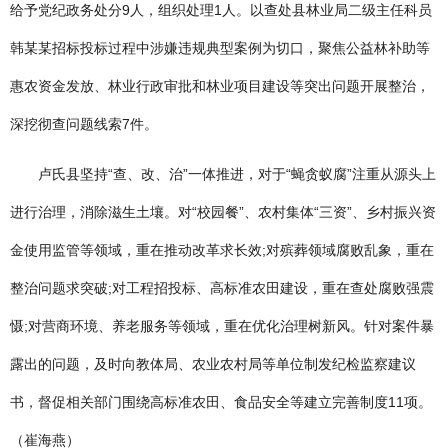
给予党纪政务处分9人，组织处理1人。以查处县林业局二级主任科员
韩某某招标投标过程中涉嫌违规典型案例为切口，聚焦公益林补助等
惠农资金发放、林业行政审批和林业项目建设等突出问题开展整治，
深挖彻查问题线索7件。
卢氏县坚持“查、改、治”一体推进，对于“蝇贪蚁腐”注重从源头上
进行治理，消除滋生土壤。对“校园餐”、农村集体“三资”、乡村振兴资
金使用监管等领域，重在推动改革求长效;对殡葬领域腐败乱象，重在
整治问题求突破;对工程招投标、高标准农田建设，重在查处腐败强震
慑;对营商环境、养老服务等领域，重在优化治理树新风。针对案件暴
露出的问题，及时向教体局、农业农村局等单位制发纪检监察建议
书，督促相关部门围绕高标准农田、食品安全等建立完善制度11项。
（崔海燕）