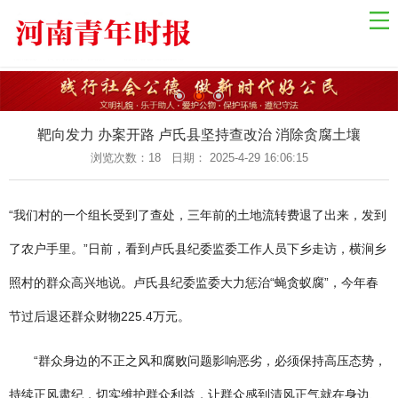
网站导航
网站首页
国际资讯
国内新闻
靶向发力 办案开路 卢氏县坚持查改治 消除贪腐土壤
乡村振兴
浏览次数：
18 日期： 2025-4-29 16:06:15
中原经济
“我们村的一个组长受到了查处，三年前的土地流转费退了出来，发到
金融观察
了农户手里。”日前，看到卢氏县纪委监委工作人员下乡走访，横涧乡
关于我们
照村的群众高兴地说。卢氏县纪委监委大力惩治“蝇贪蚁腐”，今年春
联系我们
节过后退还群众财物225.4万元。
健康教育
自然生态
“群众身边的不正之风和腐败问题影响恶劣，必须保持高压态势，
社会法制
持续正风肃纪，切实维护群众利益，让群众感到清风正气就在身边、