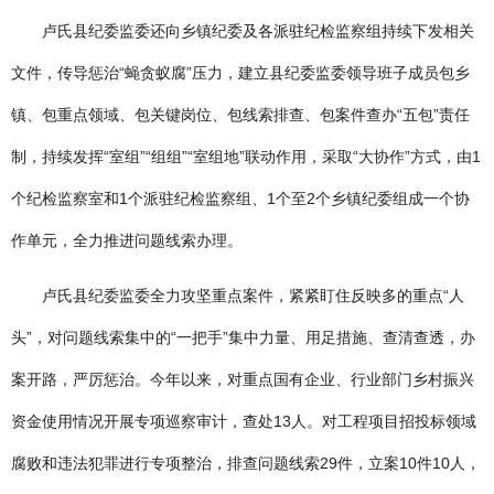
卢氏县纪委监委还向乡镇纪委及各派驻纪检监察组持续下发相关
文件，传导惩治“蝇贪蚁腐”压力，建立县纪委监委领导班子成员包乡
镇、包重点领域、包关键岗位、包线索排查、包案件查办“五包”责任
制，持续发挥“室组”“组组”“室组地”联动作用，采取“大协作”方式，由1
个纪检监察室和1个派驻纪检监察组、1个至2个乡镇纪委组成一个协
作单元，全力推进问题线索办理。
卢氏县纪委监委全力攻坚重点案件，紧紧盯住反映多的重点“人
头”，对问题线索集中的“一把手”集中力量、用足措施、查清查透，办
案开路，严厉惩治。今年以来，对重点国有企业、行业部门乡村振兴
资金使用情况开展专项巡察审计，查处13人。对工程项目招投标领域
腐败和违法犯罪进行专项整治，排查问题线索29件，立案10件10人，