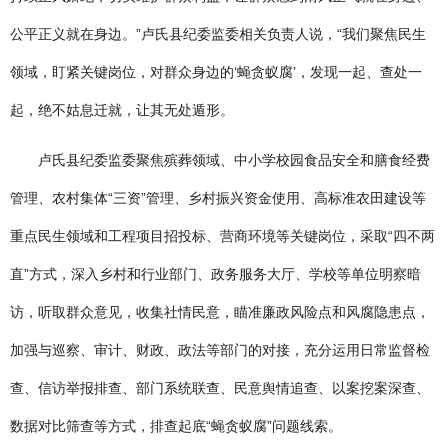
广告服务
公平正义就在身边。”卢氏县纪委监委相关负责人说，“我们聚焦民生
返回首页
领域，盯紧关键岗位，对群众身边的‘蝇贪蚁腐’，发现一起、查处一
起，绝不姑息迁就，让其无处遁形。
卢氏县纪委监委聚焦殡葬领域、中小学校园食品安全和膳食经费
管理、农村集体“三资”管理、乡村振兴资金使用、高标准农田建设等
重点民生领域和工程项目招投标、营商环境等关键岗位，采取“四不两
直”方式，深入乡村和行业部门、政务服务大厅、学校等单位明察暗
访，听取群众意见，收集社情民意，瞄准廉政风险点和风腐隐患点，
加强与巡察、审计、财政、政法等部门的对接，充分运用日常监督检
查、信访举报排查、部门系统联查、民意舆情追查、以案挖案深查、
数据对比筛查等方式，排查起底“蝇贪蚁腐”问题线索。