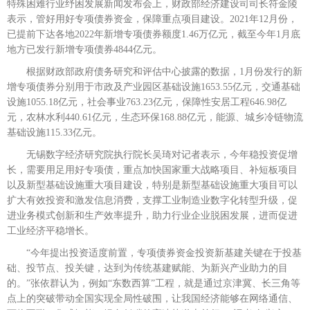
特殊困难行业纾困发展新闻发布会上，财政部经济建设司司长符金陵
广告服务
表示，管好用好专项债券资金，保障重点项目建设。2021年12月份，
已提前下达各地2022年新增专项债券额度1.46万亿元，截至今年1月底
返回首页
地方已发行新增专项债券4844亿元。
根据财政部政府债务研究和评估中心披露的数据，1月份发行的新
增专项债券分别用于市政及产业园区基础设施1653.55亿元，交通基础
设施1055.18亿元，社会事业763.23亿元，保障性安居工程646.98亿
元，农林水利440.61亿元，生态环保168.88亿元，能源、城乡冷链物流
基础设施115.33亿元。
无锡数字经济研究院执行院长吴琦对记者表示，今年稳投资促增
长，需要用足用好专项债，重点加快国家重大战略项目、补短板项目
以及新型基础设施重大项目建设，特别是新型基础设施重大项目可以
扩大有效投资和激发信息消费，支撑工业制造业数字化转型升级，促
进业务模式创新和生产效率提升，助力行业企业脱困发展，进而促进
工业经济平稳增长。
“今年提出投资适度前置，专项债券资金投资新基建关键在于投基
础、投节点、投关键，达到为传统基建赋能、为新兴产业助力的目
的。”张依群认为，例如“东数西算”工程，就是通过京津冀、长三角等
点上的突破带动全国实现全局性破围，让我国经济能够在网络通信、