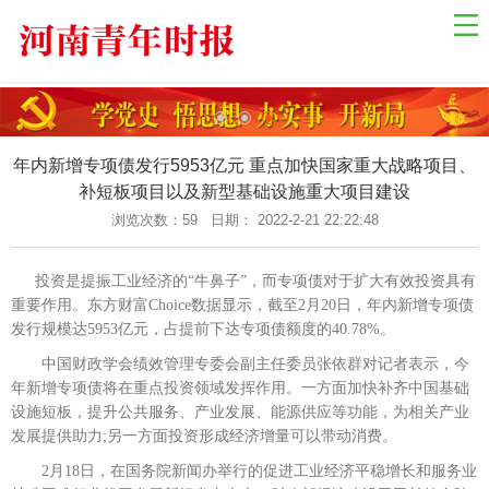
网站导航
网站首页
国际资讯
国内新闻
年内新增专项债发行5953亿元 重点加快国家重大战略项目、
补短板项目以及新型基础设施重大项目建设
乡村振兴
浏览次数：
59 日期： 2022-2-21 22:22:48
中原经济
金融观察
投资是提振工业经济的“牛鼻子”，而专项债对于扩大有效投资具有
重要作用。东方财富Choice数据显示，截至2月20日，年内新增专项债
关于我们
发行规模达5953亿元，占提前下达专项债额度的40.78%。
联系我们
中国财政学会绩效管理专委会副主任委员张依群对记者表示，今
年新增专项债将在重点投资领域发挥作用。一方面加快补齐中国基础
健康教育
设施短板，提升公共服务、产业发展、能源供应等功能，为相关产业
自然生态
发展提供助力;另一方面投资形成经济增量可以带动消费。
社会法制
2月18日，在国务院新闻办举行的促进工业经济平稳增长和服务业