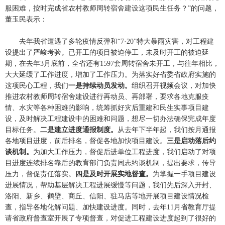
服困难，按时完成省农村教师周转宿舍建设这项民生任务？”的问题，
董玉民表示：
去年我省遭遇了多轮疫情反弹和“7·20”特大暴雨灾害，对工程建
设提出了严峻考验。已开工的项目被迫停工，未及时开工的被迫延
期，在去年3月底前，全省还有1597套周转宿舍未开工，与往年相比，
大大延缓了工作进度，增加了工作压力。为落实好省委省政府实施的
这项民心工程，我们
一是持续动员发动。
组织召开视频会议，对加快
推进农村教师周转宿舍建设进行再动员、再部署，要求各地克服疫
情、水灾等各种困难的影响，统筹抓好灾后重建和民生实事项目建
设，及时解决工程建设中的困难和问题，想尽一切办法确保完成年度
目标任务。
二是建立进度通报制度。
从去年下半年起，我们按月通报
各地项目进度，前后排名，督促各地加快项目建设。
三是启动落后约
谈机制。
为加大工作压力，督促后进单位工程进度，我们启动了对项
目进度连续排名靠后的教育部门负责同志约谈机制，提出要求，传导
压力，督促责任落实。
四是及时开展实地督查。
为掌握一手项目建设
进展情况，帮助基层解决工程进展缓慢等问题，我们先后深入开封、
洛阳、新乡、鹤壁、商丘、信阳、驻马店等地开展项目建设情况检
查，指导各地化解问题、加快建设进度。同时，去年11月省教育厅提
请省政府督查室开展了专项督查，对促进工程建设进度起到了很好的