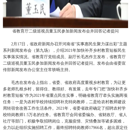
省教育厅二级巡视员董玉民参加新闻发布会并回答记者提问
2月17日，省政府新闻办召开河南省“实事惠民生聚力谋出彩”主题
系列新闻发布会（第九场），介绍2021年加快补齐乡村教育短板民生
实事落实情况。省教育厅党组成员、副厅长毛杰作主发布，省教育厅
二级巡视员董玉民参加新闻发布会并回答记者提问。发布会由省委宣
传部新闻发布办公室主任常轶旸主持。
毛杰在发布会上指出，省委、省政府高度重视乡村教育，为让更
多老师扎根乡村，留得住、教得好、有发展，去年专门把“加快补齐乡
村教育短板”作为2021年省重点民生实事，明确省教育厅牵头实施两项
任务：一是为农村学校持续招聘补充特岗教师，二是给农村教师建设
周转宿舍改善工作生活条件。2021年，省委省政府确定了招聘农村学
校特岗教师1.5万名的任务。省教育厅会同省委编办、省财政厅、省人
社厅等部门，积极争取招聘岗位，克服疫情、灾情叠加等诸多困难，
全力以赴组织实施招聘工作，最终招聘特岗教师17966名，超出原定任