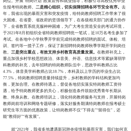
岗位。开展“特岗计划”政策宣传和就业指导，积极引导高校优秀毕业
生报考特岗教师。
二是精心组织，切实保障招聘各环节安全有序。
去
年，我省出现的暴雨灾害和突发疫情，给特岗教师招聘工作带来了很
大困难。在省委、省政府的坚强领导下，在各级相关部门的通力协作
下，全省教育系统克服种种困难，为广大考生营造安全的考试环境，
于2021年8月初组织全省特岗教师招聘统一笔试，近10万名考生参加了
考试。在各地中小学秋季开学前完成特岗教师招聘的面试、体检、培
训、签约等一揽子工作，保证了新招聘特岗教师秋季学期开学到岗任
教。
三是突出重点，有效支持乡村教育高质量发展。
在教师补充上，
重点加强乡村学校思想政治、体音美、外语、信息技术等紧缺薄弱学
科教师的补充，去年招聘的特岗教师队伍中，思政学科教师占比
4.3%，体音美学科教师占比18.7%，本科及以上学历的毕业生占比
77.5%，特岗教师招聘质量持续提升，乡村教师的学科结构更加均
衡，更加合理。在教师待遇上，督促各地切实落实特岗教师工资待
遇，给予特岗教师更多的关心，积极创造条件鼓励优秀青年长期从
教、终身从教。在教师培训上，强化特岗教师服务与支持，开展特岗
教师岗前培训和网络专题研修，落实好服务期满特岗教师在报考硕士
研究生等方面的优惠政策，让特岗教师不仅“下得去”“留得住”，还
能“教得好”“有发展”。
就“2021年，我省多地遭遇新冠肺炎疫情和暴雨灾害，我们如何克