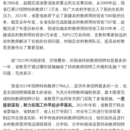
务2966名，超额完成省委省政府重点民生实事目标。从2009年起，我
省已累计招聘特岗教师17.1万名，给广大农村学校注入了新的生机和
活力。2021年，省委省政府下达了新建农村教师周转宿舍7000套的任
务。截至去年年底，全省实际完成新建农村教师周转宿舍7587套，超
额完成了年度目标任务。我省实施农村教师周转宿舍工程10年来，已
建成农村教师周转宿舍6万余套，为约12万名特岗、支教和离家较远的
农村教师解决了在校的住宿问题，对稳定农村教师队伍、提高农村教
育质量作出了重要贡献。
就“2021年河南疫情、灾情叠加，但我省特岗教师招聘却是最多的
一年，省教育厅通过哪些措施确保了特岗教师招聘工作顺利实施？”的
问题，毛杰表示：
我省2021年招聘特岗教师17966人，是历年来招聘最多的一次，也
是全国招聘规模最大的省份。为充分利用教师编制资源，最大限度完
成特岗教师招聘计划，省教育厅会同有关部门采取了多项措施。
一是
提前谋划，努力实现工作早起步早落实。
2021年年初，省教育厅联合
省委编办、省财政厅、省人社厅等部门，对全年工作进行安排部署，
制定符合我省实际、科学有效的特岗教师招聘办法，组织设岗县进行
乡村教师需求情况调研摸排，分学段、分学科精准设置特岗教师招聘