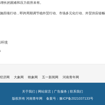
稳增长的困难和压力前所未有。
实施四项行动，即跨周期调节稳外贸行动、市场多元化行动、外贸供应链
商环境
%
经济网
大象网
映象网
五一新闻网
河南青年网
关于我们
|
网站留言
|
广告服务
|
联系我们
版权所有 河南青年网 备案号：
豫ICP备2021037133号