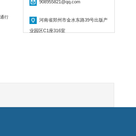
908955821@qq.com
畅通行
河南省郑州市金水东路39号出版产
业园区C1座316室