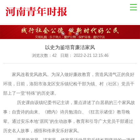
网站导航
网站首页
国际资讯
国内新闻
以史为鉴培育廉洁家风
乡村振兴
浏览次数：
42 日期： 2022-2-21 12:15:46
中原经济
家风连着党风政风。为深入做好廉政教育，营造风清气正的良好
金融观察
环境，日前，洛阳市洛龙区安乐镇纪检干部为镇、村（社区）党员干
关于我们
部上了一堂“特殊”的历史课。
联系我们
历史课由该镇纪委书记主讲，重点讲述了白居易的三个家风故
健康教育
事：自责诗的由来、《赠内》诗共勉清白、《狂言示诸侄》教导晚
辈。通过安乐本地“居民”的生动故事，教育和引导广大党员干部通过
自然生态
历史名人故事，感悟和传承安乐好家风。
社会法制