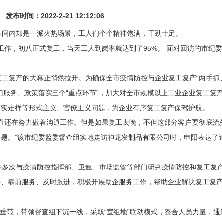
布时间：2022-2-21 12:12:06
车间内却是一派火热场景，工人们个个精神饱满，干劲十足。
作，初八正式复工，当天工人到岗率就达到了95%。”面对回访的市纪
工复产的大幕正悄然拉开。为确保全市疫情防控与企业复工复产“两手抓
门服务、政策落实三个“重点环节”，加大对全市规模以上工业企业复工复
落实走样等形式主义、官僚主义问题，为企业有序复工复产保驾护航。
直还在努力做着沟通工作。但是如果复工太晚，不但这部分客户要彻底流
题。”该市纪委监委督查组实地走访神龙发制品有限公司时，申阳表达了
多次与疫情防控指挥部、卫健、市场监管等部门研判疫情防控和复工复
接、靠前服务、及时跟进，积极开展助企服务工作，帮助企业解决复工复
垂范，带领督查组下沉一线，采取“室组地”联动模式，整合人员力量，通