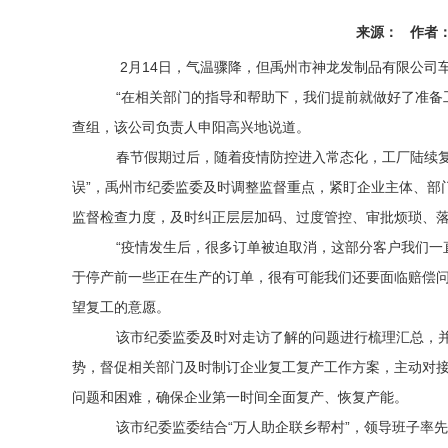
来源： 作者： 发
2月14日，气温骤降，但禹州市神龙发制品有限公司
“在相关部门的指导和帮助下，我们提前就做好了准备工
查组，该公司负责人申阳高兴地说道。
春节假期过后，随着疫情防控进入常态化，工厂陆续复
误”，禹州市纪委监委及时调整监督重点，紧盯企业主体、部
监督检查力度，及时纠正层层加码、过度管控、审批烦琐、
“疫情发生后，很多订单被迫取消，这部分客户我们一
于停产前一些正在生产的订单，很有可能我们还要面临赔偿问
望复工的意愿。
该市纪委监委及时对走访了解的问题进行梳理汇总，并
势，督促相关部门及时制订企业复工复产工作方案，主动对
问题和困难，确保企业第一时间全面复产、恢复产能。
该市纪委监委结合“万人助企联乡帮村”，领导班子率先