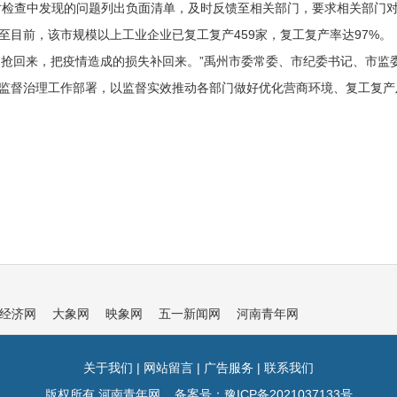
对检查中发现的问题列出负面清单，及时反馈至相关部门，要求相关部门
至目前，该市规模以上工业企业已复工复产459家，复工复产率达97%。
间抢回来，把疫情造成的损失补回来。”禹州市委常委、市纪委书记、市监
境监督治理工作部署，以监督实效推动各部门做好优化营商环境、复工复产
经济网
大象网
映象网
五一新闻网
河南青年网
关于我们
|
网站留言
|
广告服务
|
联系我们
版权所有 河南青年网 备案号：
豫ICP备2021037133号