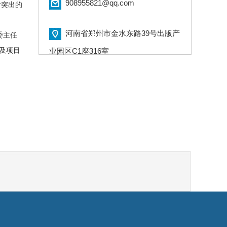
908955821@qq.com
对突出的
河南省郑州市金水东路39号出版产
委主任
及项目
业园区C1座316室