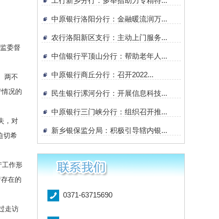
工行新乡分行：多举措助力专精特...
中原银行洛阳分行：金融暖流润万...
农行洛阳新区支行：主动上门服务...
委监委督
中信银行平顶山分行：帮助老年人...
中原银行商丘分行：召开2022...
、两不
产情况的
民生银行漯河分行：开展信息科技...
中原银行三门峡分行：组织召开推...
失，对
新乡银保监分局：积极引导辖内银...
迫切希
产工作形
产存在的
0371-63715690
过走访